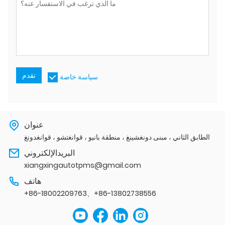
تقدم
سياسة خاصة
عنوان
الطابق الثاني ، مبنى دونغشينغ ، منطقة بانيو ، قوانغتشو ، قوانغدونغ
البريدالإلكتروني
xiangxingautotpms@gmail.com
هاتف
+86-18002209763、+86-13802738556